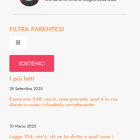
FILTRA PARENTESI
Toggle
Navigation
Psiche & Relazioni
SOSTIENICI
I più letti
Diritti & Info Pratiche
28 Settembre 2025
Esenzione 048: cos’è, cosa prevede, qual è la sua
Alimentazione & Ricette
durata e come richiederla correttamente
Bellezza & Stile
10 Marzo 2025
Legge 104: cos’è, chi ne ha diritto e quali sono i