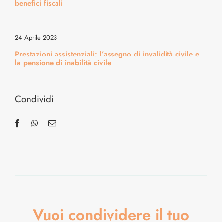
Cura del Corpo & Benessere
benefici fiscali
Energia & Movimento
24 Aprile 2023
Prestazioni assistenziali: l’assegno di invalidità civile e
la pensione di inabilità civile
Medicina & Dintorni
Condividi
Vuoi condividere il tuo