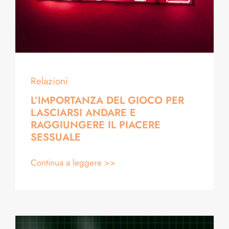
Relazioni
L’IMPORTANZA DEL GIOCO PER
LASCIARSI ANDARE E
RAGGIUNGERE IL PIACERE
SESSUALE
Continua a leggere >>