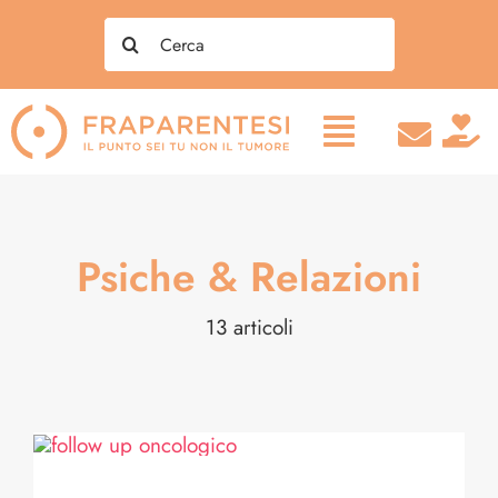
Salta
Search
al
for:
contenuto
Psiche & Relazioni
13 articoli