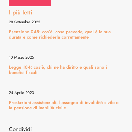
I più letti
Diritti & Info Pratiche
28 Settembre 2025
Esenzione 048: cos’è, cosa prevede, qual è la sua
Alimentazione & Ricette
durata e come richiederla correttamente
Bellezza & Stile
10 Marzo 2025
Legge 104: cos’è, chi ne ha diritto e quali sono i
Cura del Corpo & Benessere
benefici fiscali
Energia & Movimento
24 Aprile 2023
Prestazioni assistenziali: l’assegno di invalidità civile e
la pensione di inabilità civile
Medicina & Dintorni
Condividi