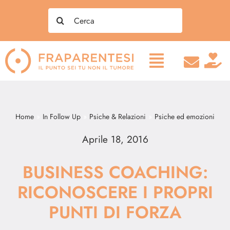
Salta
Search
al
for:
contenuto
Home
In Follow Up
Psiche & Relazioni
Psiche ed emozioni
Aprile 18, 2016
BUSINESS COACHING:
RICONOSCERE I PROPRI
PUNTI DI FORZA