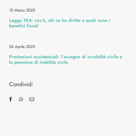
Bellezza & Stile
10 Marzo 2025
Legge 104: cos’è, chi ne ha diritto e quali sono i
Cura Corpo & Benessere
benefici fiscali
Energia & Movimento
24 Aprile 2023
Prestazioni assistenziali: l’assegno di invalidità civile e
la pensione di inabilità civile
Medicina & Dintorni
Condividi