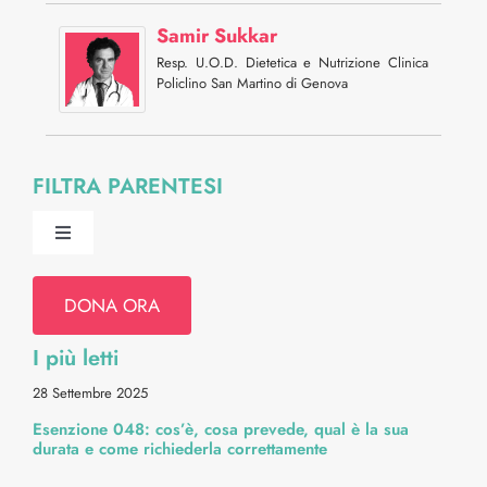
Samir Sukkar
Resp. U.O.D. Dietetica e Nutrizione Clinica
Policlino San Martino di Genova
FILTRA PARENTESI
Toggle
Navigation
Psiche e Relazioni
DONA ORA
I più letti
Diritti & Info Pratiche
28 Settembre 2025
Esenzione 048: cos’è, cosa prevede, qual è la sua
Alimentazione & Ricette
durata e come richiederla correttamente