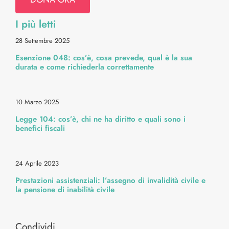
I più letti
Diritti & Info Pratiche
28 Settembre 2025
Esenzione 048: cos’è, cosa prevede, qual è la sua
Alimentazione & Ricette
durata e come richiederla correttamente
Bellezza & Stile
10 Marzo 2025
Legge 104: cos’è, chi ne ha diritto e quali sono i
Cura Corpo & Benessere
benefici fiscali
Energia & Movimento
24 Aprile 2023
Prestazioni assistenziali: l’assegno di invalidità civile e
la pensione di inabilità civile
Medicina & Dintorni
Condividi