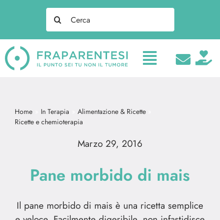
Salta
Search
al
for:
contenuto
Home
In Terapia
Alimentazione & Ricette
Ricette e chemioterapia
Marzo 29, 2016
Pane morbido di mais
Il pane morbido di mais è una ricetta semplice
e veloce. Facilmente digeribile, non infastidisce