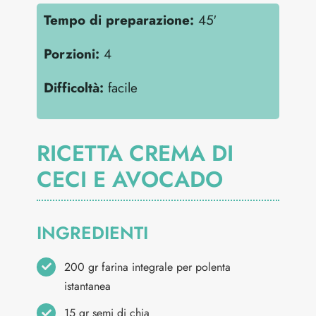
Tempo di preparazione:
45′
Porzioni:
4
Difficoltà:
facile
RICETTA CREMA DI
CECI E AVOCADO
INGREDIENTI
200 gr farina integrale per polenta
istantanea
15 gr semi di chia