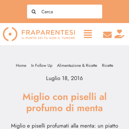
Salta
Search
al
for:
contenuto
Home
In Follow Up
Alimentazione & Ricette
Ricette
Luglio 18, 2016
Miglio con piselli al
profumo di menta
Miglio e piselli profumati alla menta: un piatto