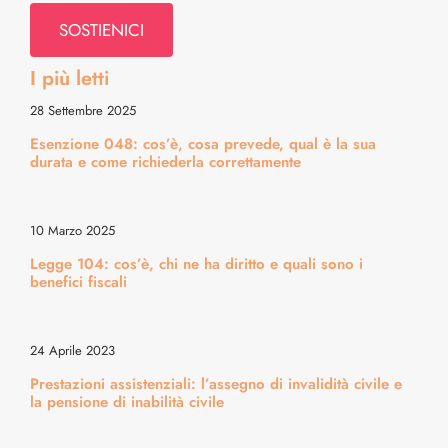
Psiche & Relazioni
SOSTIENICI
I più letti
Diritti & Info Pratiche
28 Settembre 2025
Esenzione 048: cos’è, cosa prevede, qual è la sua
Alimentazione & Ricette
durata e come richiederla correttamente
Bellezza & Stile
10 Marzo 2025
Legge 104: cos’è, chi ne ha diritto e quali sono i
Cura del Corpo & Benessere
benefici fiscali
Energia & Movimento
24 Aprile 2023
Prestazioni assistenziali: l’assegno di invalidità civile e
la pensione di inabilità civile
Medicina & Dintorni