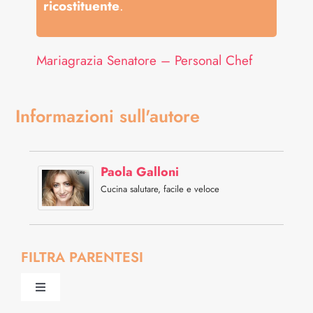
ricostituente
.
Mariagrazia Senatore – Personal Chef
Informazioni sull'autore
Paola Galloni
Cucina salutare, facile e veloce
FILTRA PARENTESI
Toggle
Navigation