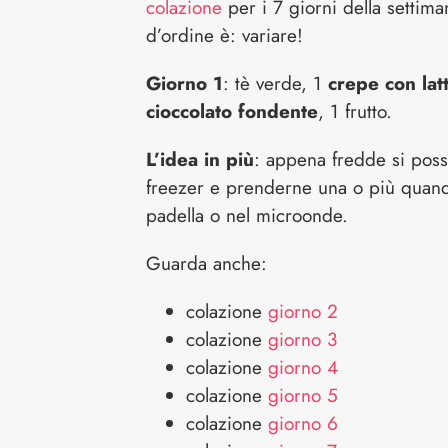
colazione
per i 7 giorni della settima
d’ordine è: variare!
Giorno 1
: tè verde, 1
crepe con latt
cioccolato fondente
, 1 frutto.
L’idea in più
: appena fredde si pos
freezer e prenderne una o più quand
padella o nel microonde.
Guarda anche:
colazione
giorno 2
colazione
giorno 3
colazione
giorno 4
colazione
giorno 5
colazione
giorno 6