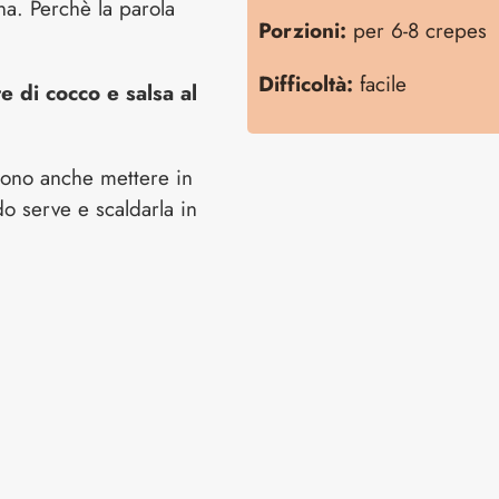
na. Perchè la parola
Porzioni:
per 6-8 crepes
Difficoltà:
facile
e di cocco e salsa al
sono anche mettere in
o serve e scaldarla in