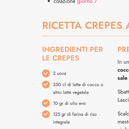
colazione
giorno 7
RICETTA CREPES 
INGREDIENTI PER
PR
LE CREPES
In un
cocc
2 uova
sale
350 cl di latte di cocco o
Sbat
altro latte vegetale
Lasci
10 gr di olio evo
Scal
125 gr di farina di riso
mesto
integrale