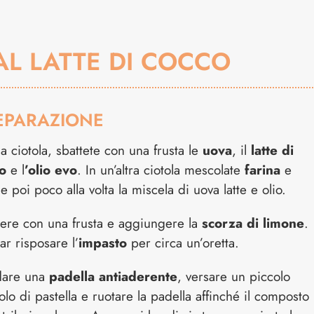
AL LATTE DI COCCO
EPARAZIONE
a ciotola, sbattete con una frusta le
uova
, il
latte di
o
e l
’olio evo
. In un’altra ciotola mescolate
farina
e
e poi poco alla volta la miscela di uova latte e olio.
tere con una frusta e aggiungere la
scorza di limone
.
ar risposare l’
impasto
per circa un’oretta.
dare una
padella antiaderente
, versare un piccolo
lo di pastella e ruotare la padella affinché il composto