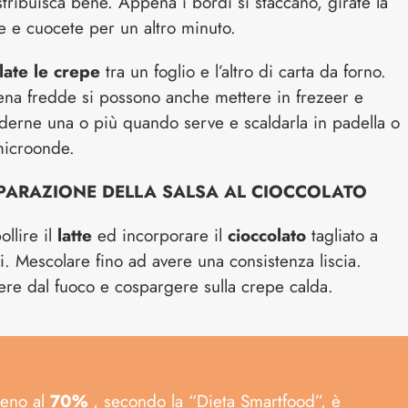
stribuisca bene. Appena i bordi si staccano, girate la
e e cuocete per un altro minuto.
late le crepe
tra un foglio e l’altro di carta da forno.
na fredde si possono anche mettere in frezeer e
derne una o più quando serve e scaldarla in padella o
microonde.
PARAZIONE
DELLA SALSA AL CIOCCOLATO
ollire il
latte
ed incorporare il
cioccolato
tagliato a
i. Mescolare fino ad avere una consistenza liscia.
iere dal fuoco e cospargere sulla crepe calda.
meno al
70%
, secondo la “Dieta Smartfood”, è