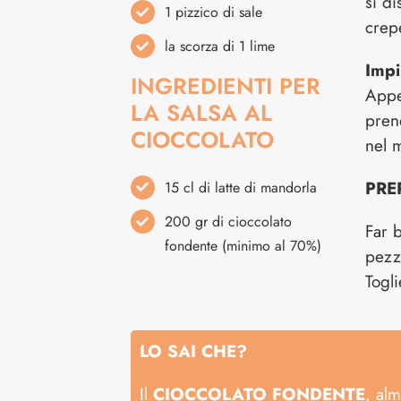
si di
1 pizzico di sale
crep
la scorza di 1 lime
Impi
INGREDIENTI PER
Appe
LA SALSA AL
pren
CIOCCOLATO
nel 
PRE
15 cl di latte di mandorla
200 gr di cioccolato
Far b
fondente (minimo al 70%)
pezz
Togl
LO SAI CHE?
Il
CIOCCOLATO FONDENTE
, al