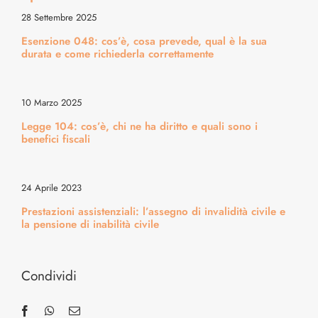
28 Settembre 2025
Esenzione 048: cos’è, cosa prevede, qual è la sua
Alimentazione & Ricette
durata e come richiederla correttamente
Bellezza & Stile
10 Marzo 2025
Legge 104: cos’è, chi ne ha diritto e quali sono i
Cura del Corpo & Benessere
benefici fiscali
Energia & Movimento
24 Aprile 2023
Prestazioni assistenziali: l’assegno di invalidità civile e
la pensione di inabilità civile
Medicina & Dintorni
Condividi