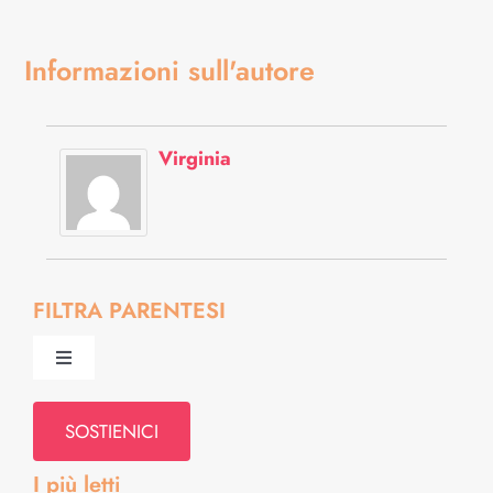
Informazioni sull'autore
Virginia
FILTRA PARENTESI
Toggle
Navigation
Psiche & Relazioni
SOSTIENICI
I più letti
Diritti & Info Pratiche