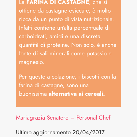
La
FARINA DI CASTAGNE
, che si
ottiene da castagne esiccate, è molto
ricca da un punto di vista nutrizionale.
Infatti contiene un’alta percentuale di
carboidrati, amidi e una discreta
quantità di proteine. Non solo, è anche
fonte di sali minerali come potassio e
magnesio.
Per questo a colazione, i biscotti con la
farina di castagne, sono una
buonissima
alternativa ai cereali.
Mariagrazia Senatore – Personal Chef
Ultimo aggiornamento 20/04/2017