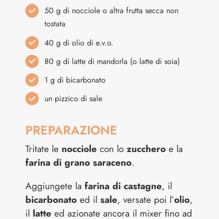
50 g di nocciole o altra frutta secca non
tostata
40 g di olio di e.v.o.
80 g di latte di mandorla (o latte di soia)
1 g di bicarbonato
un pizzico di sale
PREPARAZIONE
Tritate le
nocciole
con lo
zucchero
e la
farina di grano saraceno
.
Aggiungete la
farina di castagne
, il
bicarbonato
ed il
sale
, versate poi l’
olio
,
il
latte
ed azionate ancora il mixer fino ad