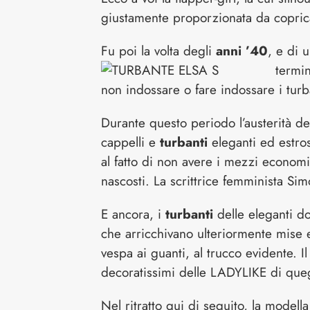
giustamente proporzionata da copric
Fu poi la volta degli
anni ’40
, e di u
termin
non indossare o fare indossare i turb
Durante questo periodo l’austerità del
cappelli e
turbanti
eleganti ed estros
al fatto di non avere i mezzi economi
nascosti. La scrittrice femminista Si
E ancora, i
turbanti
delle eleganti d
che arricchivano ulteriormente mise e
vespa ai guanti, al trucco evidente. Il
decoratissimi delle LADYLIKE di queg
Nel ritratto qui di seguito, la modell