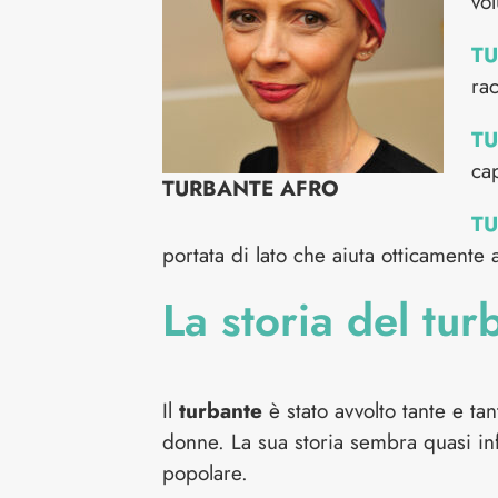
vo
T
rac
TU
cap
TURBANTE AFRO
TU
portata di lato che aiuta otticamente 
La storia del tur
Il
turbante
è stato avvolto tante e tan
donne. La sua storia sembra quasi infi
popolare.