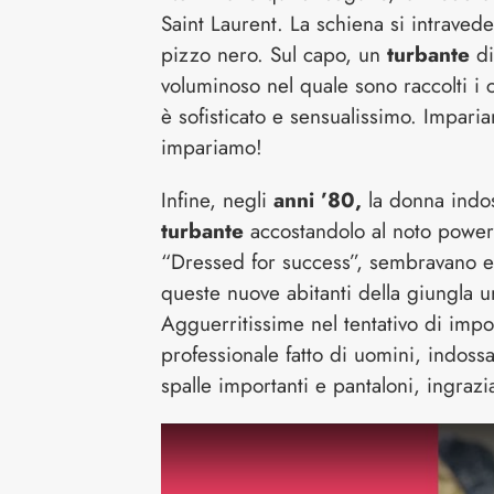
Saint Laurent. La schiena si intraved
pizzo nero.
Sul capo, un
turbante
di
voluminoso nel quale sono raccolti i cap
è sofisticato e sensualissimo. Impari
impariamo!
Infine, negli
anni ’80,
la donna indos
turbante
accostandolo al noto power
“Dressed for success”, sembravano 
queste nuove abitanti della giungla u
Agguerritissime nel tentativo di imp
professionale fatto di uomini, indoss
spalle importanti e pantaloni, ingrazi