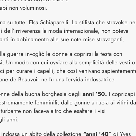
api non voluminosi.
na su tutte: Elsa Schiaparelli. La stilista che stravolse ne
i dell’irriverenza la moda internazionale, non poteva
anti in abbinamento alle sue note mise stravaganti.
la guerra invogliò le donne a coprirsi la testa con
i. Un modo con cui ovviare alla semplicità delle vesti o
ci per curare i capelli, che così venivano sapientement
mone de Beauvoir ne fu una fervida indossatrice.
onne della buona borghesia degli
anni ’50.
I copricapi
stremamente femminili, dalle gonne a ruota ai vitini da
 turbante non faceva altro che esaltare i visi
li anni.
a indossa un abito della collezione
“anni ’40
” di Yves