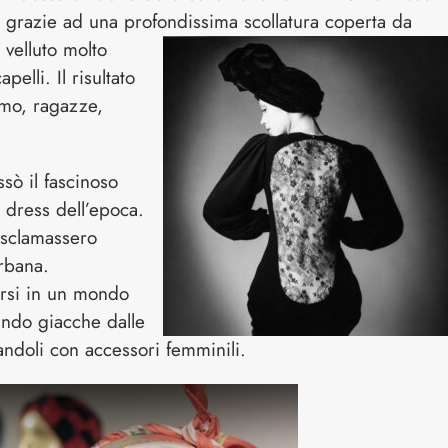
e grazie ad una profondissima scollatura coperta da
 velluto molto
elli. Il risultato
amo, ragazze,
sò il fascinoso
 dress dell’epoca.
esclamassero
rbana.
orsi in un mondo
ando giacche dalle
andoli con accessori femminili.