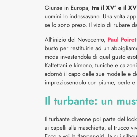
Giunse in Europa,
tra il XV° e il XV
uomini lo indossavano. Una volta app
se lo sono preso. Il vizio di rubare 
All’inizio del Novecento,
Paul Poiret
busto per restituirle ad un abbiglia
moda investendola di quel gusto esot
Kaffettani e kimono, tuniche e calzoni
adornò il capo delle sue modelle e del
impreziosendolo con piume, perle e 
Il turbante: un mus
Il turbante divenne poi parte del look
ai capelli alla maschietta, al trucco vi
Ecco a voi la flapper-girl, la cui silh