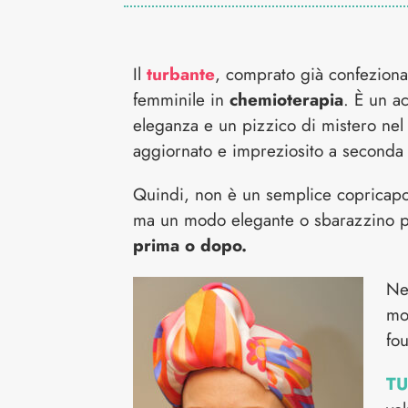
Il
turbante
, comprato già confezionat
femminile in
chemioterapia
. È un a
eleganza e un pizzico di mistero nel co
aggiornato e impreziosito a seconda d
Quindi, non è un semplice copricapo
ma un modo elegante o sbarazzino 
prima o dopo.
Nel
mo
fo
TU