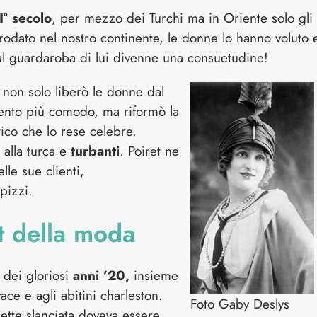
I° secolo
, per mezzo dei Turchi ma in Oriente solo gli
rodato nel nostro continente, le donne lo hanno voluto 
dal guardaroba di lui divenne una consuetudine!
non solo liberò le donne dal
mento più comodo, ma riformò la
ico che lo rese celebre.
 alla turca e
turbanti
. Poiret ne
le sue clienti,
pizzi.
t della moda
 dei gloriosi
anni ’20,
insieme
vace e agli abitini charleston.
Foto Gaby Deslys
ouette slanciata doveva essere