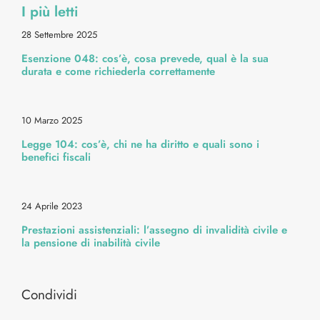
I più letti
Diritti & Info Pratiche
28 Settembre 2025
Esenzione 048: cos’è, cosa prevede, qual è la sua
Alimentazione & Ricette
durata e come richiederla correttamente
Bellezza & Stile
10 Marzo 2025
Legge 104: cos’è, chi ne ha diritto e quali sono i
Cura Corpo & Benessere
benefici fiscali
Energia & Movimento
24 Aprile 2023
Prestazioni assistenziali: l’assegno di invalidità civile e
la pensione di inabilità civile
Medicina & Dintorni
Condividi