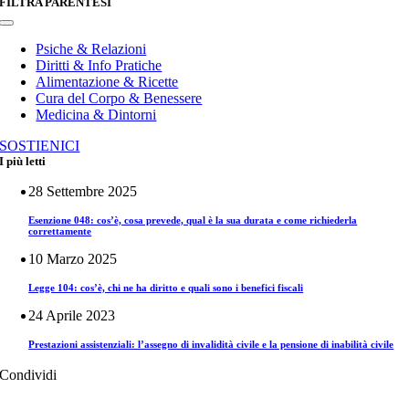
FILTRA PARENTESI
Toggle
Navigation
Psiche & Relazioni
Diritti & Info Pratiche
Alimentazione & Ricette
Cura del Corpo & Benessere
Medicina & Dintorni
SOSTIENICI
I più letti
28 Settembre 2025
Esenzione 048: cos’è, cosa prevede, qual è la sua durata e come richiederla
correttamente
10 Marzo 2025
Legge 104: cos’è, chi ne ha diritto e quali sono i benefici fiscali
24 Aprile 2023
Prestazioni assistenziali: l’assegno di invalidità civile e la pensione di inabilità civile
Condividi