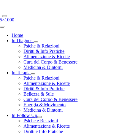
5×1000
Toggle
Navigation
Home
In Diagnosi
Psiche & Relazioni
Diritti & Info Pratiche
Alimentazione & Ricette
Cura del Corpo & Benessere
Medicina & Dintorni
In Terapia
Psiche & Relazioni
Alimentazione & Ricette
Diritti & Info Pratiche
Bellezza & Stile
Cura del Corpo & Benessere
Energia & Movimento
Medicina & Dintorni
In Follow Up
Psiche e Relazioni
Alimentazione & Ricette
Diritti e Info Pratiche