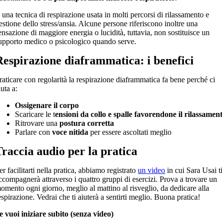
 una tecnica di respirazione usata in molti percorsi di rilassamento e
estione dello stress/ansia. A
lcune persone riferiscono inoltre una
ensazione di maggiore energia o lucidità, tu
ttavia, non sostituisce un
upporto medico o psicologico quando serve.
Respirazione diaframmatica: i benefici
raticare con regolarità la respirazione diaframmatica fa bene perché ci
iuta a:
Ossigenare il corpo
Scaricare le t
ensioni da collo e spalle favorendone il rilassamen
Ritrovare una
postura corretta
Parlare con
voce nitida
per essere ascoltati meglio
Traccia audio per la pratica
er facilitarti nella pratica, abbiamo registrato
un video
in cui Sara Usai t
ccompagnerà attraverso i quattro gruppi di esercizi. Prova a trovare un
omento ogni giorno, meglio al mattino al risveglio, da dedicare alla
espirazione. Vedrai che ti aiuterà a sentirti meglio. Buona pratica!
e vuoi iniziare subito (senza video)