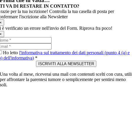
Prima che tu vada…
TI VA DI RESTARE IN CONTATTO?
razie per la tua iscrizione! Controlla la tua casella di posta per
onfermare l'iscrizione alla Newsletter
×
i è verificato un errore nell'invio del Form. Riprova fra poco!
×
Ho letto
l'informativa sul trattamento dei dati personali (punto 4 (a) e
b) dell'informativa)
*
ISCRIVITI ALLA NEWSLETTER
Una volta al mese, riceverai una mail con contenuti scelti con cura, utili
per affrontare la parentesi tumore o semplicemente per sentirsi meno
soli.