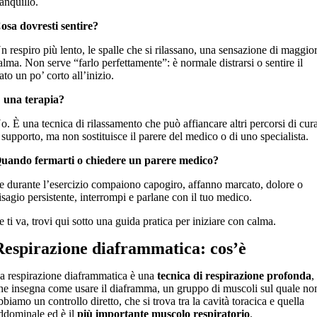
ranquillo.
osa dovresti sentire?
n respiro più lento, le spalle che si rilassano, una sensazione di maggio
alma. Non serve “farlo perfettamente”: è normale distrarsi o sentire il
iato un po’ corto all’inizio.
 una terapia?
o. È una tecnica di rilassamento che può affiancare altri percorsi di cur
 supporto, ma non sostituisce il parere del medico o di uno specialista.
uando fermarti o chiedere un parere medico?
e durante l’esercizio compaiono capogiro, affanno marcato, dolore o
isagio persistente, interrompi e parlane con il tuo medico.
e ti va, trovi qui sotto una guida pratica per iniziare con calma.
Respirazione diaframmatica: cos’è
a respirazione diaframmatica è una
tecnica di respirazione profonda
,
he insegna come usare il diaframma, un gruppo di muscoli sul quale no
bbiamo un controllo diretto, che si trova tra la cavità toracica e quella
ddominale ed è il
più importante muscolo respiratorio
.