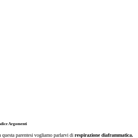
ndice Argomenti
n questa parentesi vogliamo parlarvi di
respirazione diaframmatica.