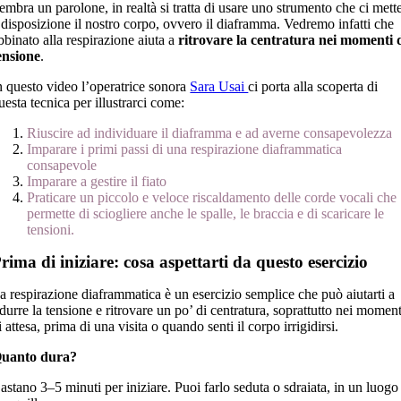
embra un parolone, in realtà si tratta di usare uno strumento che ci mett
 disposizione il nostro corpo, ovvero il diaframma. Vedremo infatti che
bbinato alla respirazione aiuta a
ritrovare la centratura nei momenti 
ensione
.
n questo video
l’operatrice
sonora
Sara Usai
ci porta alla scoperta di
uesta tecnica per illustrarci come:
Riuscire ad individuare il diaframma e ad averne consapevolezza
Imparare i primi passi di una respirazione diaframmatica
consapevole
Imparare a gestire il fiato
Praticare un piccolo e veloce riscaldamento delle corde vocali che
permette di sciogliere anche le spalle, le braccia e di scaricare le
tensioni.
rima di iniziare: cosa aspettarti da questo esercizio
a respirazione diaframmatica è un esercizio semplice che può aiutarti a
idurre la tensione e ritrovare un po’ di centratura, soprattutto nei moment
i attesa, prima di una visita o quando senti il corpo irrigidirsi.
uanto dura?
astano 3–5 minuti per iniziare. Puoi farlo seduta o sdraiata, in un luogo