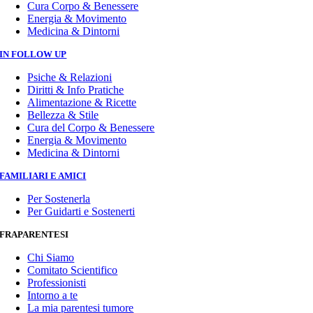
Cura Corpo & Benessere
Energia & Movimento
Medicina & Dintorni
IN FOLLOW UP
Psiche & Relazioni
Diritti & Info Pratiche
Alimentazione & Ricette
Bellezza & Stile
Cura del Corpo & Benessere
Energia & Movimento
Medicina & Dintorni
FAMILIARI E AMICI
Per Sostenerla
Per Guidarti e Sostenerti
FRAPARENTESI
Chi Siamo
Comitato Scientifico
Professionisti
Intorno a te
La mia parentesi tumore