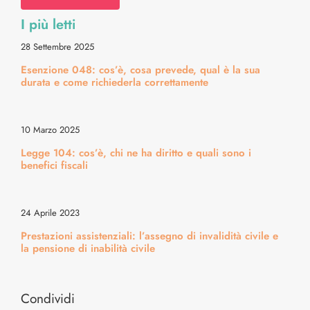
I più letti
Diritti & Info Pratiche
28 Settembre 2025
Esenzione 048: cos’è, cosa prevede, qual è la sua
Alimentazione & Ricette
durata e come richiederla correttamente
Bellezza & Stile
10 Marzo 2025
Legge 104: cos’è, chi ne ha diritto e quali sono i
Cura Corpo & Benessere
benefici fiscali
Energia & Movimento
24 Aprile 2023
Prestazioni assistenziali: l’assegno di invalidità civile e
la pensione di inabilità civile
Medicina & Dintorni
Condividi