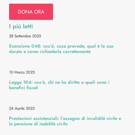
Navigation
Psiche e Relazioni
DONA ORA
I più letti
Diritti & Info Pratiche
28 Settembre 2025
Esenzione 048: cos’è, cosa prevede, qual è la sua
Alimentazione & Ricette
durata e come richiederla correttamente
Bellezza & Stile
10 Marzo 2025
Legge 104: cos’è, chi ne ha diritto e quali sono i
Cura Corpo & Benessere
benefici fiscali
Energia & Movimento
24 Aprile 2023
Prestazioni assistenziali: l’assegno di invalidità civile e
la pensione di inabilità civile
Medicina & Dintorni