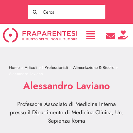
Salta
Search
al
for:
contenuto
Home
Articoli
I Professionisti
Alimentazione & Ricette
Alessandro Laviano
Alessandro Laviano
Professore Associato di Medicina Interna
presso il Dipartimento di Medicina Clinica, Un.
Sapienza Roma