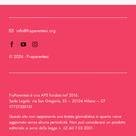
Intorno a te
La mia parentesi tumore
info@fraparentesi.org
Selezionati per te
© 2026 - Fraparentesi
Trasparenza
Sostenitori
FraParentesi è una APS fondata nel 2016.
Contattaci
Sede Legale: via San Gregorio, 53 – 20124 Milano – CF
97757320151
Questo sito non rappresenta una testata giornalistica in quanto viene
aggiornato senza alcuna periodicità. Non può considerarsi un prodotto
editoriale ai sensi della legge n. 62 del 7.03.2001.