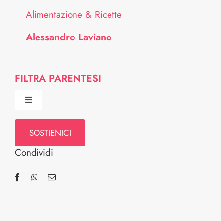
Alimentazione & Ricette
Alessandro Laviano
FILTRA PARENTESI
Toggle
Navigation
Chi Siamo
SOSTIENICI
Condividi
Comitato Scientifico
Professionisti