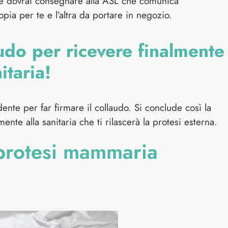
che dovrai consegnare alla ASL che comunica
opia per te e l’altra da portare in negozio.
audo per ricevere finalmente
itaria!
ente per far firmare il collaudo. Si conclude così la
te alla sanitaria che ti rilascerà la protesi esterna.
 protesi mammaria