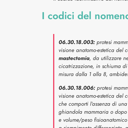
I codici del nomen
06.30.18.003:
protesi mammar
visione anatomo-estetica del 
mastectomia
, da utilizzare n
cicatrizzazione, in schiuma di
misura dalla 1 alla 8, ambides
06.30.18.006:
protesi mammar
visione anatomo-estetica del 
che comporti l’assenza di una
ghiandola mammaria o dopo un
e volume/peso fisioanatomico 
a riempimento differenziato, a