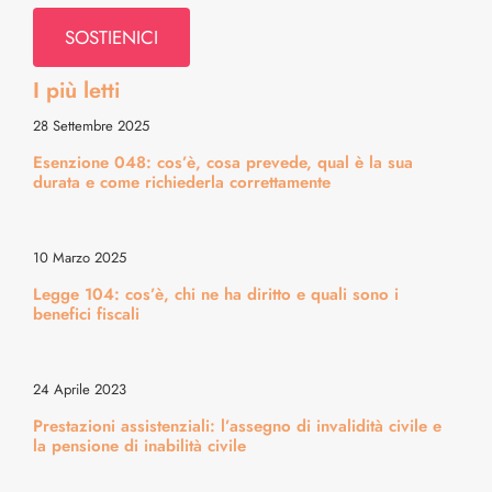
Navigation
Psiche & Relazioni
SOSTIENICI
I più letti
Diritti & Info Pratiche
28 Settembre 2025
Esenzione 048: cos’è, cosa prevede, qual è la sua
Alimentazione & Ricette
durata e come richiederla correttamente
Bellezza & Stile
10 Marzo 2025
Legge 104: cos’è, chi ne ha diritto e quali sono i
Cura del Corpo & Benessere
benefici fiscali
Energia & Movimento
24 Aprile 2023
Prestazioni assistenziali: l’assegno di invalidità civile e
la pensione di inabilità civile
Medicina & Dintorni