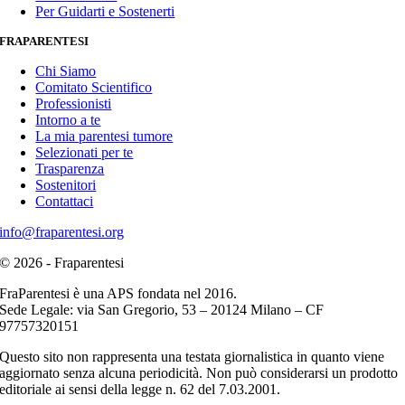
Per Guidarti e Sostenerti
FRAPARENTESI
Chi Siamo
Comitato Scientifico
Professionisti
Intorno a te
La mia parentesi tumore
Selezionati per te
Trasparenza
Sostenitori
Contattaci
info@fraparentesi.org
© 2026 - Fraparentesi
FraParentesi è una APS fondata nel 2016.
Sede Legale: via San Gregorio, 53 – 20124 Milano – CF
97757320151
Questo sito non rappresenta una testata giornalistica in quanto viene
aggiornato senza alcuna periodicità. Non può considerarsi un prodotto
editoriale ai sensi della legge n. 62 del 7.03.2001.