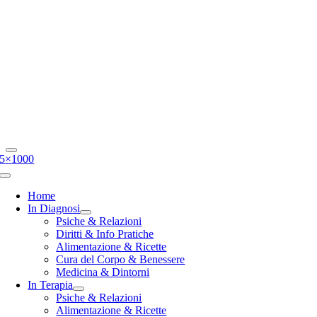
5×1000
Toggle
Navigation
Home
In Diagnosi
Psiche & Relazioni
Diritti & Info Pratiche
Alimentazione & Ricette
Cura del Corpo & Benessere
Medicina & Dintorni
In Terapia
Psiche & Relazioni
Alimentazione & Ricette