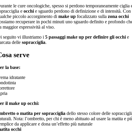
urante le cure oncologiche, spesso si perdono temporaneamente ciglia 
opracciglia e
occhi
e sguardo perdono di definizione e di intensità. Con
ualche piccolo accorgimento di
make up
focalizzato sulla
zona occhi
ossiamo recuperare in pochi minuti uno sguardo definito e profondo ch
a maggior espressività al viso.
i seguito vi illustriamo i
5 passaggi make up per definire gli occhi
e
’arcata delle
sopracciglia
.
Cosa serve
er la base:
rema idratante
ondotinta
orrettore
ipria
er il make up occhi:
mbretto o matita per sopracciglia
dello stesso colore delle sopraccigl
aturali. Nota: l’ombretto, per chi è meno abituato ad usare la matita e pi
emplice da applicare e dona un’effetto più naturale
atita occhi