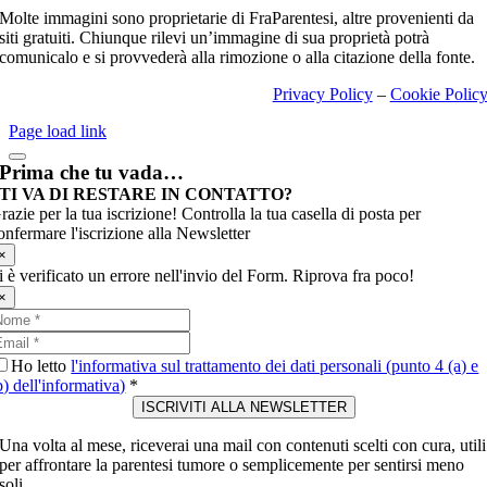
Molte immagini sono proprietarie di FraParentesi, altre provenienti da
siti gratuiti. Chiunque rilevi un’immagine di sua proprietà potrà
comunicalo e si provvederà alla rimozione o alla citazione della fonte.
Privacy Policy
–
Cookie Polic
Page load link
Prima che tu vada…
TI VA DI RESTARE IN CONTATTO?
razie per la tua iscrizione! Controlla la tua casella di posta per
onfermare l'iscrizione alla Newsletter
×
i è verificato un errore nell'invio del Form. Riprova fra poco!
×
Ho letto
l'informativa sul trattamento dei dati personali (punto 4 (a) e
b) dell'informativa)
*
ISCRIVITI ALLA NEWSLETTER
Una volta al mese, riceverai una mail con contenuti scelti con cura, utili
per affrontare la parentesi tumore o semplicemente per sentirsi meno
soli.