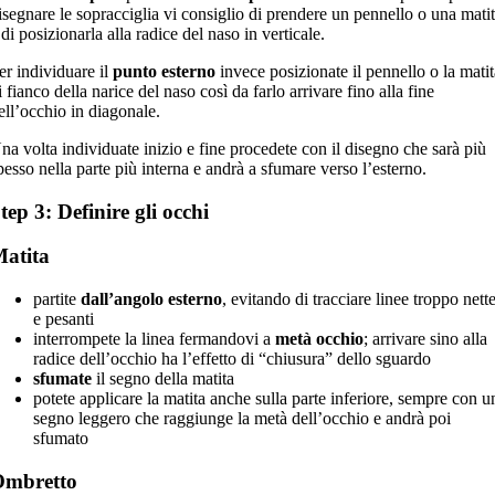
isegnare le sopracciglia vi consiglio di prendere un pennello o una mati
 di posizionarla alla radice del naso in verticale.
er individuare il
punto esterno
invece posizionate il pennello o la mati
i fianco della narice del naso così da farlo arrivare fino alla fine
ell’occhio in diagonale.
na volta individuate inizio e fine procedete con il disegno che sarà più
pesso nella parte più interna e andrà a sfumare verso l’esterno.
tep 3: Definire gli occhi
atita
partite
dall’angolo esterno
, evitando di tracciare linee troppo nett
e pesanti
interrompete la linea fermandovi a
metà occhio
; arrivare sino alla
radice dell’occhio ha l’effetto di “chiusura” dello sguardo
sfumate
il segno della matita
potete applicare la matita anche sulla parte inferiore, sempre con u
segno leggero che raggiunge la metà dell’occhio e andrà poi
sfumato
Ombretto