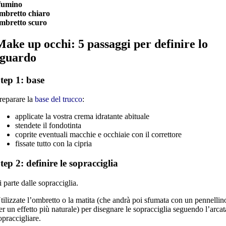
fumino
mbretto chiaro
mbretto scuro
Make up occhi: 5 passaggi per definire lo
sguardo
tep 1: base
reparare la
base del trucco
:
applicate la vostra crema idratante abituale
stendete il fondotinta
coprite eventuali macchie e occhiaie con il correttore
fissate tutto con la cipria
tep 2: definire le sopracciglia
i parte dalle sopracciglia.
tilizzate l’ombretto o la matita (che andrà poi sfumata con un pennellin
er un effetto più naturale) per disegnare le sopracciglia seguendo l’arcat
opraccigliare.