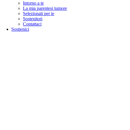
Intorno a te
La mia parentesi tumore
Selezionati per te
Sostenitori
Contattaci
Sostienici
Go
to
Top