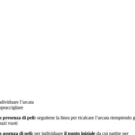
ndividuare l’arcata
opraccigliare
n presenza di peli:
seguitene la linea per ricalcare l’arcata riempiendo g
pazi vuoti
n assenza di peli:
per individuare
il punto iniziale
da cui partire per