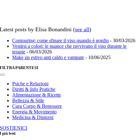
Latest posts by Elisa Bonandini
(
see all
)
Contouring: come sfinare il viso quando è gonfio
- 30/03/2026
Vestirsi a colori: le nuance che ravvivano il viso durante le
terapie
- 06/03/2026
Make up estivo anti caldo e vampate
- 10/06/2025
FILTRA PARENTESI
Toggle
Navigation
Psiche e Relazioni
Diritti & Info Pratiche
Alimentazione & Ricette
Bellezza & Stile
Cura Corpo & Benessere
Energia & Movimento
Medicina & Dintorni
SOSTIENICI
I più letti