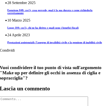
28 Settembre 2025
Esenzione 048: cos’è, cosa prevede, qual è la sua durata e come richiederla
correttamente
10 Marzo 2025
Legge 104: cos’è, chi ne ha diritto e quali sono i benefici fiscali
24 Aprile 2023
Prestazioni assistenziali: l’assegno di invalidità civile e la pensione di inabilità civile
Condividi
Vuoi condividere il tuo punto di vista sull'argomento
"Make up per definire gli occhi in assenza di ciglia e
sopracciglia"?
Lascia un commento
Comment