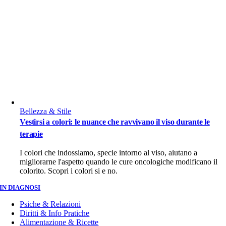
Bellezza & Stile
Vestirsi a colori: le nuance che ravvivano il viso durante le
terapie
I colori che indossiamo, specie intorno al viso, aiutano a
migliorarne l'aspetto quando le cure oncologiche modificano il
colorito. Scopri i colori si e no.
IN DIAGNOSI
Psiche & Relazioni
Diritti & Info Pratiche
Alimentazione & Ricette