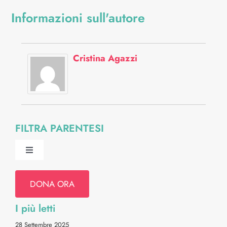
Informazioni sull'autore
Cristina Agazzi
FILTRA PARENTESI
Toggle
Navigation
Psiche e Relazioni
DONA ORA
I più letti
Diritti & Info Pratiche
28 Settembre 2025