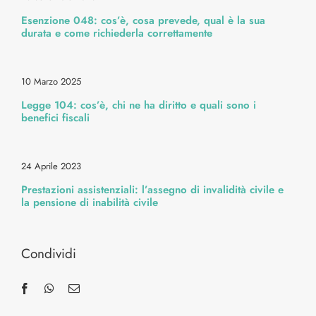
Esenzione 048: cos’è, cosa prevede, qual è la sua
Alimentazione & Ricette
durata e come richiederla correttamente
Bellezza & Stile
10 Marzo 2025
Legge 104: cos’è, chi ne ha diritto e quali sono i
Cura Corpo & Benessere
benefici fiscali
Energia & Movimento
24 Aprile 2023
Prestazioni assistenziali: l’assegno di invalidità civile e
la pensione di inabilità civile
Medicina & Dintorni
Condividi