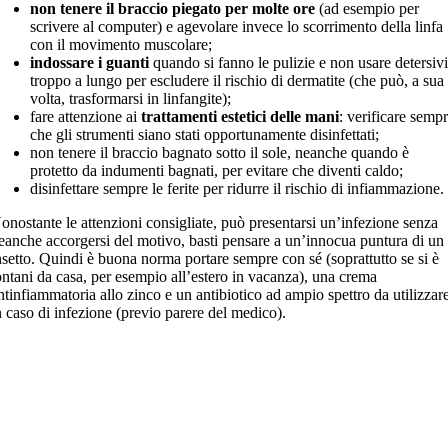
non tenere il braccio piegato per molte ore
(ad esempio per
scrivere al computer) e agevolare invece lo scorrimento della linfa
con il movimento muscolare;
indossare i guanti
quando si fanno le pulizie e non usare detersiv
troppo a lungo per escludere il rischio di dermatite (che può, a sua
volta, trasformarsi in linfangite);
fare attenzione ai
trattamenti estetici delle mani
: verificare semp
che gli strumenti siano stati opportunamente disinfettati;
non tenere il braccio bagnato sotto il sole, neanche quando è
protetto da indumenti bagnati, per evitare che diventi caldo;
disinfettare sempre le ferite per ridurre il rischio di infiammazione.
onostante le attenzioni consigliate, può presentarsi un’infezione senza
eanche accorgersi del motivo, basti pensare a un’innocua puntura di un
nsetto. Quindi è buona norma portare sempre con sé (soprattutto se si è
ontani da casa, per esempio all’estero in vacanza), una crema
ntinfiammatoria allo zinco e un antibiotico ad ampio spettro da utilizzar
n caso di infezione (previo parere del medico).