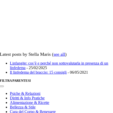
Latest posts by Stella Maris
(
see all
)
Linfangite: cos’è e perché non sottovalutarla in presenza di un
linfedema
- 25/02/2025
Il linfedema del braccio: 15 consigli
- 06/05/2021
FILTRA PARENTESI
Toggle
Navigation
Psiche & Relazioni
Diritti & Info Pratiche
Alimentazione & Ricette
Bellezza & Stile
Cura del Corpo & Benessere