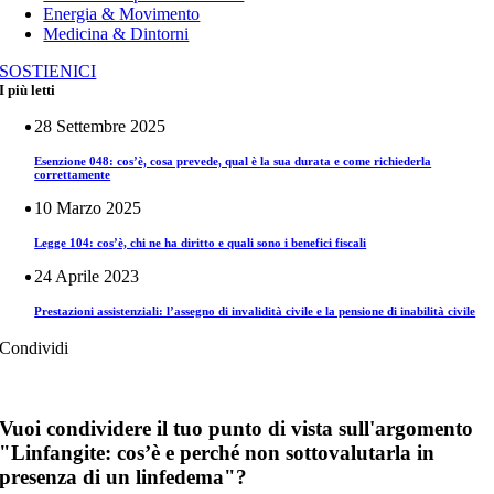
Energia & Movimento
Medicina & Dintorni
SOSTIENICI
I più letti
28 Settembre 2025
Esenzione 048: cos’è, cosa prevede, qual è la sua durata e come richiederla
correttamente
10 Marzo 2025
Legge 104: cos’è, chi ne ha diritto e quali sono i benefici fiscali
24 Aprile 2023
Prestazioni assistenziali: l’assegno di invalidità civile e la pensione di inabilità civile
Condividi
Vuoi condividere il tuo punto di vista sull'argomento
"Linfangite: cos’è e perché non sottovalutarla in
presenza di un linfedema"?