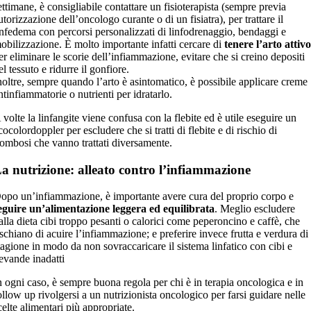
ettimane, è consigliabile contattare un fisioterapista (sempre previa
utorizzazione dell’oncologo curante o di un fisiatra), per trattare il
infedema con percorsi personalizzati di linfodrenaggio, bendaggi e
obilizzazione. È molto importante infatti cercare di
tenere l’arto attiv
er eliminare le scorie dell’infiammazione, evitare che si creino depositi
el tessuto e ridurre il gonfiore.
noltre, sempre quando l’arto è asintomatico, è possibile applicare creme
ntinfiammatorie o nutrienti per idratarlo.
 volte la linfangite viene confusa con la flebite ed è utile eseguire un
cocolordoppler per escludere che si tratti di flebite e di rischio di
rombosi che vanno trattati diversamente.
a nutrizione: alleato contro l’infiammazione
opo un’infiammazione, è importante avere cura del proprio corpo e
eguire un’alimentazione leggera ed equilibrata
. Meglio escludere
alla dieta cibi troppo pesanti o calorici come peperoncino e caffè, che
ischiano di acuire l’infiammazione; e preferire invece frutta e verdura di
tagione in modo da non sovraccaricare il sistema linfatico con cibi e
evande inadatti
n ogni caso, è sempre buona regola per chi è in terapia oncologica e in
ollow up rivolgersi a un nutrizionista oncologico per farsi guidare nelle
celte alimentari più appropriate.