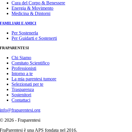
Cura del Corpo & Benessere
Energia & Movimento
Medicina & Dintorni
FAMILIARI E AMICI
Per Sostenerla
Per Guidarti e Sostenerti
FRAPARENTESI
Chi Siamo
Comitato Scientifico
Professionisti
Intorno a te
La mia parentesi tumore
Selezionati per te
Trasparenza
Sostenitori
Contattaci
info@fraparentesi.org
© 2026 - Fraparentesi
FraParentesi è una APS fondata nel 2016.