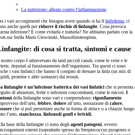
La nutrizione: alleato contro l’infiammazione
ra i vari accorgimenti che bisogna avere quando si ha il
linfedema
, ci
ono anche quelli per
ridurre il rischio di linfangite
. Cosa provoca
uesta infezione? E come evitarla e trattarla? Ne abbiamo parlato con la
ott.ssa Stella Maris Glowinski, Massofisioterapista.
Linfangite
: di cosa si tratta, sintomi e cause
l nostro corpo è attraversato da tanti piccoli canali, come le vene e le
rterie, deputati al funzionamento dell’organismo. Tra questi ci sono
nche i vasi linfatici che hanno il compito di drenare la linfa (un mix di
iquidi, proteine e altre sostanze) dai tessuti.
a linfangite è
un’infezione batterica dei vasi linfatici
che si presenta 
eguito di abrasioni, ferite o infezioni concomitanti, come le micosi.
I
intomi
della linfangite sono vari e comprendono:
rigonfiamento
mprovviso dell’arto,
febbre
,
dolore
all’arto, sensazione di
calore
,
ossore
che si può presentare anche in forma di strisce o a chiazze lungo
utto l’arto,
stanchezza
,
linfonodi gonfi e brividi
.
lla base della linfangite ci sono degli
agenti patogeni
, ovvero
icrorganismi esterni (soprattutto spesso da Streptococcus pyogenes o