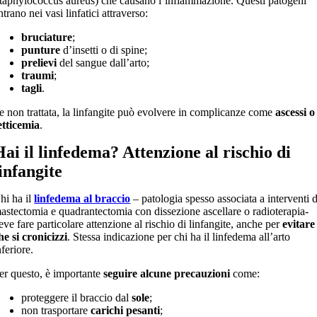
taphylococcus aureus) che causano l’infiammazione. Questi patogeni
ntrano nei vasi linfatici attraverso:
bruciature
;
punture
d’insetti o di spine;
prelievi
del sangue dall’arto;
traumi
;
tagli
.
e non trattata, la linfangite può evolvere in complicanze come
ascessi o
etticemia
.
Hai il linfedema? Attenzione al rischio di
linfangite
hi ha il
linfedema
al braccio
– patologia spesso associata a interventi d
astectomia e quadrantectomia con dissezione ascellare o radioterapia-
eve fare particolare attenzione al rischio di linfangite, anche per
evitare
he si cronicizzi
. Stessa indicazione per chi ha il linfedema all’arto
nferiore.
er questo, è importante
seguire alcune precauzioni
come:
proteggere il braccio dal
sole
;
non trasportare
carichi pesanti
;