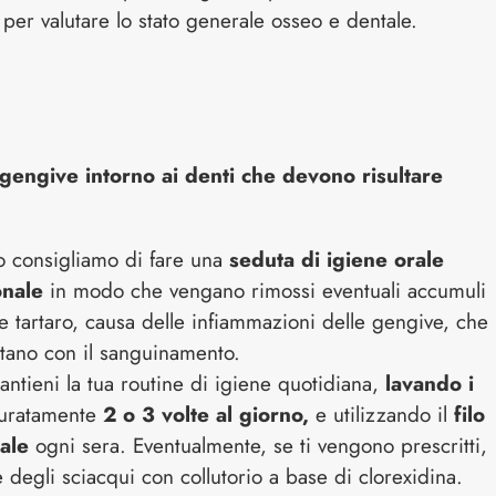
per valutare lo stato generale osseo e dentale.
gengive intorno ai denti che devono risultare
o consigliamo di fare una
seduta di igiene orale
onale
in modo che vengano rimossi eventuali accumuli
e tartaro, causa delle infiammazioni delle gengive, che
stano con il sanguinamento.
ntieni la tua routine di igiene quotidiana,
lavando i
uratamente
2 o 3 volte al giorno,
e utilizzando il
filo
ale
ogni sera. Eventualmente, se ti vengono prescritti,
e degli sciacqui con collutorio a base di clorexidina.