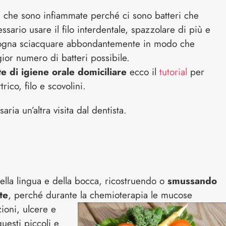
a che sono infiammate perché ci sono batteri che
sario usare il filo interdentale, spazzolare di più e
sogna sciacquare abbondantemente in modo che
ior numero di batteri possibile.
e di igiene orale domiciliare
ecco il
tutorial
per
rico, filo e scovolini.
ria un’altra visita dal dentista.
lla lingua e della bocca, ricostruendo o
smussando
te
, perché durante la chemioterapia le mucose
ioni, ulcere e
uesti piccoli e