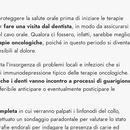
roteggere la salute orale prima di iniziare le terapie
r
fare una visita dal dentista
, in modo da assicurarsi
l cavo orale. Qualora ci fossero, infatti, sarebbe meglio
rapie oncologiche
, poiché in questo periodo si diventa
sibili al dolore.
a l’insorgenza di problemi locali e infezioni che si
i immunodepressione tipico delle terapie oncologiche.
che i denti vanno incontro a processi di guarigion
feribile anticipare o eventualmente posticipare le
ompleta
in cui verranno palpati i linfonodi del collo,
ettuato un sondaggio paradontale per valutare lo stato
grafie endorali per indagare la presenza di carie ed