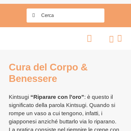
Salta
Search
al
for:
contenuto
Cura del Corpo &
Benessere
Kintsugi
“Riparare con l’oro”
: è questo il
significato della parola Kintsugi. Quando si
rompe un vaso a cui tengono, infatti, i
giapponesi anziché buttarlo via lo riparano.
La pratica consiste nel riempire le crepe con