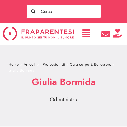
Salta
Search
al
for:
contenuto
Home
Articoli
I Professionisti
Cura corpo & Benessere
Giulia Bormida
Giulia Bormida
Odontoiatra