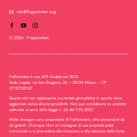
La mia parentesi tumore
info@fraparentesi.org
Selezionati per te
© 2026 - Fraparentesi
Trasparenza
Sostenitori
FraParentesi è una APS fondata nel 2016.
Contattaci
Sede Legale: via San Gregorio, 53 – 20124 Milano – CF
97757320151
Questo sito non rappresenta una testata giornalistica in quanto viene
aggiornato senza alcuna periodicità. Non può considerarsi un prodotto
editoriale ai sensi della legge n. 62 del 7.03.2001.
Molte immagini sono proprietarie di FraParentesi, altre provenienti da
siti gratuiti. Chiunque rilevi un’immagine di sua proprietà potrà
comunicalo e si provvederà alla rimozione o alla citazione della fonte.