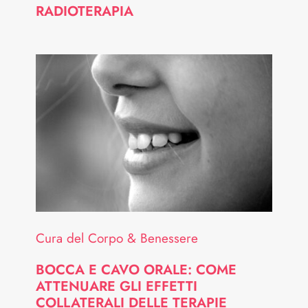
RADIOTERAPIA
Cura del Corpo & Benessere
BOCCA E CAVO ORALE: COME
ATTENUARE GLI EFFETTI
COLLATERALI DELLE TERAPIE