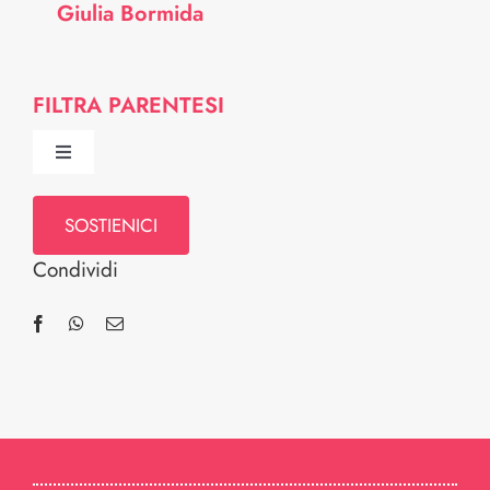
Giulia Bormida
FILTRA PARENTESI
Toggle
Navigation
Chi Siamo
SOSTIENICI
Condividi
Comitato Scientifico
Professionisti
Intorno a te