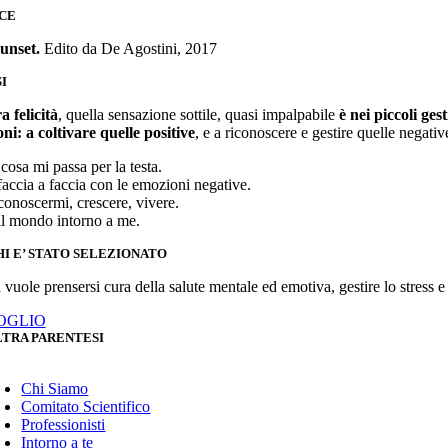
CE
unset
.
Edito da De Agostini, 2017
I
a felicità
, quella sensazione sottile, quasi impalpabile
è nei piccoli ges
ni: a coltivare quelle positive
, e a riconoscere e gestire quelle negativ
cosa mi passa per la testa.
faccia a faccia con le emozioni negative.
conoscermi, crescere, vivere.
il mondo intorno a me.
HI E’ STATO SELEZIONATO
 vuole prensersi cura della salute mentale ed emotiva, gestire lo stress e
OGLIO
LTRA PARENTESI
oggle
avigation
Chi Siamo
Comitato Scientifico
Professionisti
Intorno a te