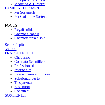
Medicina & Dintorni
FAMILIARI E AMICI
Per Sostenerla
Per Guidarti e Sostenerti
FOCUS
Regali solidali
Chemio e capelli
Chemioterapia e sole
Scopri di più
5×1000
FRAPARENTESI
Chi Siamo
Comitato Scientifico
Professionisti
Intorno a te
La mia parentesi tumore
Selezionati per te
Trasparenza
Sostenitori
Contattaci
SOSTIENICI