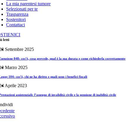
La mia parentesi tumore
Selezionati per te
Trasparenza
Sostenitori
Contattaci
STIENICI
ù letti
28 Settembre 2025
Esenzione 048: cos’è, cosa prevede, qual è la sua durata e come richiederla correttamente
10 Marzo 2025
Legge 104: cos’è, chi ne ha diritto e quali sono i benefici fiscali
24 Aprile 2023
Prestazioni assistenziali: l’assegno di invalidità civile e la pensione di inabilità civile
ndividi
ecedente
ccessivo