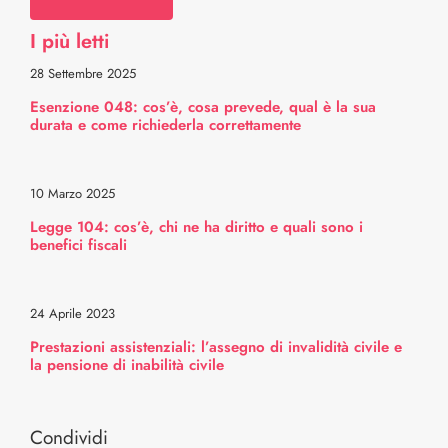
I più letti
Comitato Scientifico
28 Settembre 2025
Esenzione 048: cos’è, cosa prevede, qual è la sua
Professionisti
durata e come richiederla correttamente
Intorno a te
10 Marzo 2025
Legge 104: cos’è, chi ne ha diritto e quali sono i
La mia parentesi tumore
benefici fiscali
Selezionati per te
24 Aprile 2023
Prestazioni assistenziali: l’assegno di invalidità civile e
la pensione di inabilità civile
Trasparenza
Condividi
Sostenitori