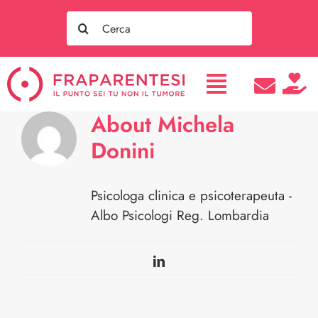
Salta
Search
al
for:
contenuto
About
Michela
Donini
Psicologa clinica e psicoterapeuta -
Albo Psicologi Reg. Lombardia
LinkedIn