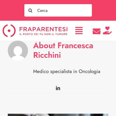
Salta
Search
al
for:
contenuto
About
Francesca
Ricchini
Medico specialista in Oncologia
LinkedIn