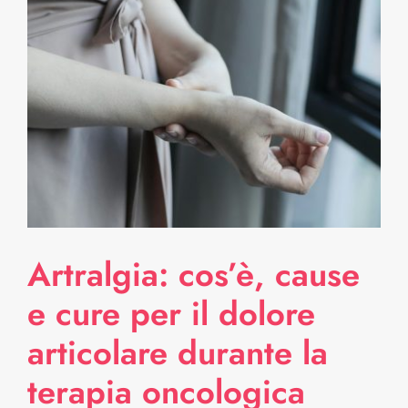
Artralgia: cos’è, cause
e cure per il dolore
articolare durante la
terapia oncologica