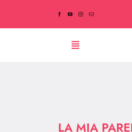
Salta
al
contenuto
LA MIA PARE