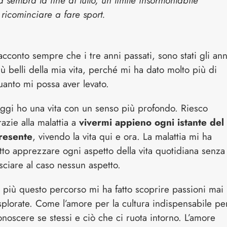
sembra la fine di tutto, un limite insormontabile
i ricominciare a fare sport.
acconto sempre che i tre anni passati, sono stati gli ann
iù belli della mia vita, perché mi ha dato molto più di
uanto mi possa aver levato.
ggi ho una vita con un senso più profondo. Riesco
razie alla malattia a
vivermi appieno ogni istante del
resente
, vivendo la vita qui e ora. La malattia mi ha
atto apprezzare ogni aspetto della vita quotidiana senza
asciare al caso nessun aspetto.
n più questo percorso mi ha fatto scoprire passioni mai
splorate. Come l’amore per la cultura indispensabile pe
onoscere se stessi e ciò che ci ruota intorno. L’amore