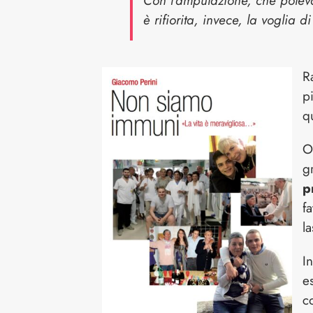
Con l’amputazione, che poteva 
è rifiorita, invece, la voglia d
R
p
q
O
g
p
f
l
I
e
c