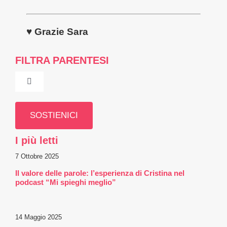
♥ Grazie Sara
FILTRA PARENTESI
Toggle
Navigation
Chi Siamo
SOSTIENICI
I più letti
Comitato Scientifico
7 Ottobre 2025
Il valore delle parole: l’esperienza di Cristina nel
Professionisti
podcast “Mi spieghi meglio”
Intorno a te
14 Maggio 2025