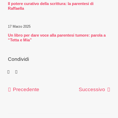
Il potere curativo della scrittura: la parentesi di
La mia parentesi tumore
Raffaella
Selezionati per te
17 Marzo 2025
Un libro per dare voce alla parentesi tumore: parola a
“Tetta e Mia”
Trasparenza
Condividi
Sostenitori
Contattaci
Precedente
Successivo