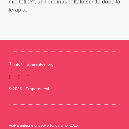
mie tette?”, un libro inaspettato scritto dopo la
terapia.
info@fraparentesi.org
© 2026 - Fraparentesi
FraParentesi è una APS fondata nel 2016.