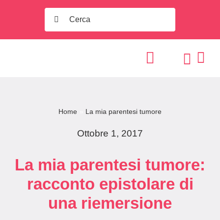
Salta
Search
al
for:
contenuto
Home
La mia parentesi tumore
Ottobre 1, 2017
La mia parentesi tumore:
racconto epistolare di
una riemersione