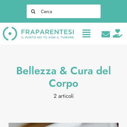
Salta
Search
al
for:
contenuto
Bellezza & Cura del
Corpo
2 articoli