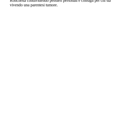
Ronchetta condividendo pensieri personali e consigli per chi sta
vivendo una parentesi tumore.