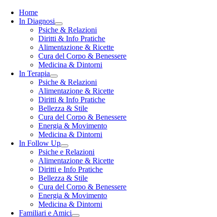
Toggle
Navigation
Home
In Diagnosi
Psiche & Relazioni
Diritti & Info Pratiche
Alimentazione & Ricette
Cura del Corpo & Benessere
Medicina & Dintorni
In Terapia
Psiche & Relazioni
Alimentazione & Ricette
Diritti & Info Pratiche
Bellezza & Stile
Cura del Corpo & Benessere
Energia & Movimento
Medicina & Dintorni
In Follow Up
Psiche e Relazioni
Alimentazione & Ricette
Diritti e Info Pratiche
Bellezza & Stile
Cura del Corpo & Benessere
Energia & Movimento
Medicina & Dintorni
Familiari e Amici