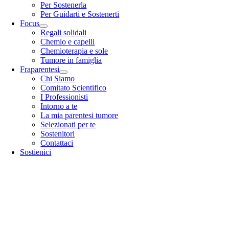
Per Sostenerla
Per Guidarti e Sostenerti
Focus
Regali solidali
Chemio e capelli
Chemioterapia e sole
Tumore in famiglia
Fraparentesi
Chi Siamo
Comitato Scientifico
I Professionisti
Intorno a te
La mia parentesi tumore
Selezionati per te
Sostenitori
Contattaci
Sostienici
Go
to
Top