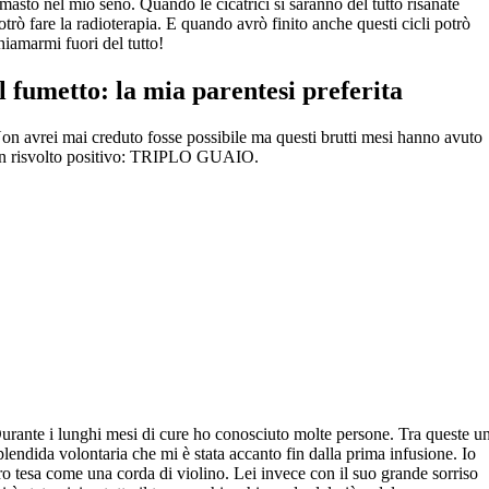
imasto nel mio seno. Quando le cicatrici si saranno del tutto risanate
otrò fare la radioterapia. E quando avrò finito anche questi cicli potrò
hiamarmi fuori del tutto!
Il fumetto: la mia parentesi preferita
on avrei mai creduto fosse possibile ma questi brutti mesi hanno avuto
n risvolto positivo: TRIPLO GUAIO.
urante i lunghi mesi di cure ho conosciuto molte persone. Tra queste u
plendida volontaria che mi è stata accanto fin dalla prima infusione. Io
ro tesa come una corda di violino. Lei invece con il suo grande sorriso