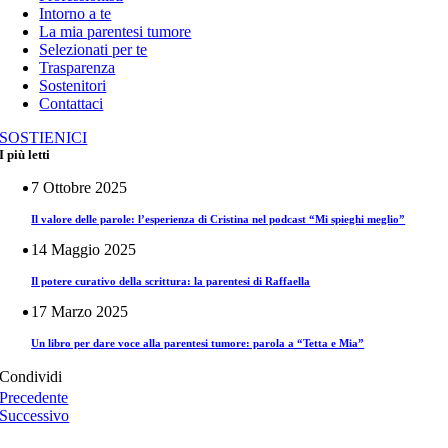
Intorno a te
La mia parentesi tumore
Selezionati per te
Trasparenza
Sostenitori
Contattaci
SOSTIENICI
I più letti
7 Ottobre 2025
Il valore delle parole: l’esperienza di Cristina nel podcast “Mi spieghi meglio”
14 Maggio 2025
Il potere curativo della scrittura: la parentesi di Raffaella
17 Marzo 2025
Un libro per dare voce alla parentesi tumore: parola a “Tetta e Mia”
Condividi
Precedente
Successivo