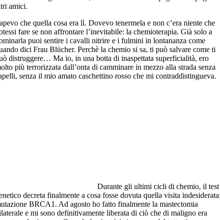
ltri amici.
apevo che quella cosa era lì. Dovevo tenermela e non c’era niente che
otessi fare se non affrontare l’inevitabile: la chemioterapia. Già solo a
ominarla puoi sentire i cavalli nitrire e i fulmini in lontananza come
uando dici Frau Blücher. Perchè la chemio si sa, ti può salvare come ti
uò distruggere… Ma io, in una botta di inaspettata superficialità, ero
olto più terrorizzata dall’onta di camminare in mezzo alla strada senza
apelli, senza il mio amato caschettino rosso che mi contraddistingueva.
Durante gli ultimi cicli di chemio, il test
enetico decreta finalmente a cosa fosse dovuta quella visita indesiderata
utazione BRCA1. Ad agosto ho fatto finalmente la mastectomia
ilaterale e mi sono definitivamente liberata di ciò che di maligno era