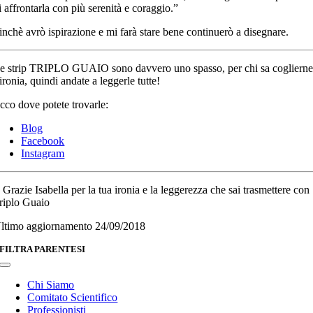
i affrontarla con più serenità e coraggio.”
inchè avrò ispirazione e mi farà stare bene continuerò a disegnare.
e strip TRIPLO GUAIO sono davvero uno spasso, per chi sa cogliern
’ironia, quindi andate a leggerle tutte!
cco dove potete trovarle:
Blog
Facebook
Instagram
 Grazie Isabella per la tua ironia e la leggerezza che sai trasmettere con
riplo Guaio
ltimo aggiornamento 24/09/2018
FILTRA PARENTESI
Toggle
Navigation
Chi Siamo
Comitato Scientifico
Professionisti