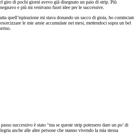
el giro di pochi giorni avevo già disegnato un paio di strip. Più
isegnavo e più mi venivano fuori idee per le successive.
utta quell’ispirazione mi stava donando un sacco di gioia, ho cominciat
 esorcizzare le mie ansie accumulate nei mesi, mettendoci sopra un bel
orriso.
l passo successivo è stato “ma se queste strip potessero dare un po’ di
llegria anche alle altre persone che stanno vivendo la mia stessa