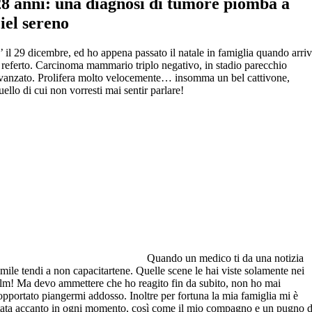
28 anni: una diagnosi di tumore piomba a
ciel sereno
’ il 29 dicembre, ed ho appena passato il natale in famiglia quando arri
l referto. Carcinoma mammario triplo negativo, in stadio parecchio
vanzato. Prolifera molto velocemente… insomma un bel cattivone,
uello di cui non vorresti mai sentir parlare!
Quando un medico ti da una notizia
imile tendi a non capacitartene. Quelle scene le hai viste solamente nei
ilm! Ma devo ammettere che ho reagito fin da subito, non ho mai
opportato piangermi addosso. Inoltre per fortuna la mia famiglia mi è
tata accanto in ogni momento, così come il mio compagno e un pugno d