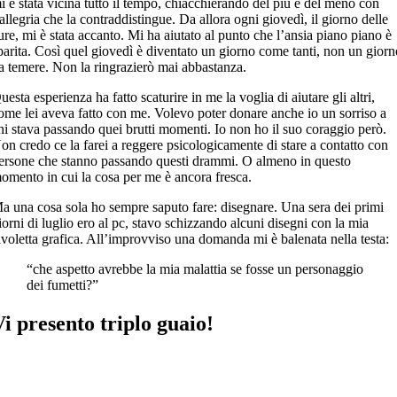
i è stata vicina tutto il tempo, chiacchierando del più e del meno con
’allegria che la contraddistingue. Da allora ogni giovedì, il giorno delle
ure, mi è stata accanto. Mi ha aiutato al punto che l’ansia piano piano è
parita. Così quel giovedì è diventato un giorno come tanti, non un gior
a temere. Non la ringrazierò mai abbastanza.
uesta esperienza ha fatto scaturire in me la voglia di aiutare gli altri,
ome lei aveva fatto con me. Volevo poter donare anche io un sorriso a
hi stava passando quei brutti momenti. Io non ho il suo coraggio però.
on credo ce la farei a reggere psicologicamente di stare a contatto con
ersone che stanno passando questi drammi. O almeno in questo
omento in cui la cosa per me è ancora fresca.
a una cosa sola ho sempre saputo fare: disegnare. Una sera dei primi
iorni di luglio ero al pc, stavo schizzando alcuni disegni con la mia
avoletta grafica. All’improvviso una domanda mi è balenata nella testa:
“che aspetto avrebbe la mia malattia se fosse un personaggio
dei fumetti?”
Vi presento triplo guaio!