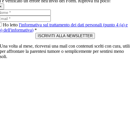
i è verificato un errore nell'invio del Form. Riprova fra poco!
×
Ho letto
l'informativa sul trattamento dei dati personali (punto 4 (a) e
b) dell'informativa)
*
ISCRIVITI ALLA NEWSLETTER
Una volta al mese, riceverai una mail con contenuti scelti con cura, utili
per affrontare la parentesi tumore o semplicemente per sentirsi meno
soli.