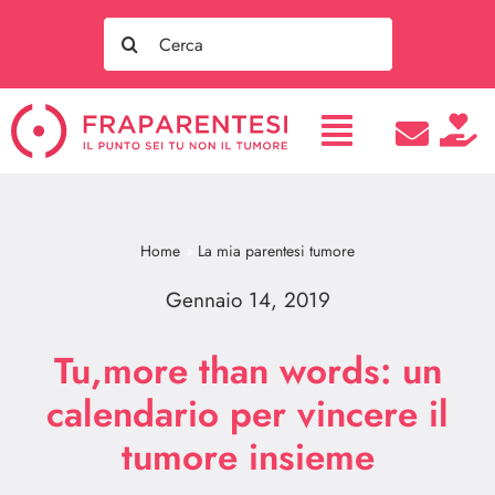
Salta
Search
al
for:
contenuto
Home
La mia parentesi tumore
Gennaio 14, 2019
Tu,more than words: un
calendario per vincere il
tumore insieme