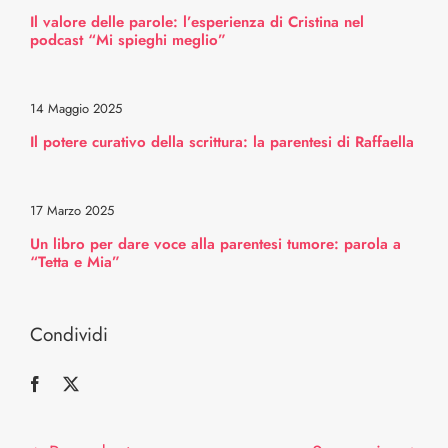
Il valore delle parole: l’esperienza di Cristina nel
Professionisti
podcast “Mi spieghi meglio”
Intorno a te
14 Maggio 2025
Il potere curativo della scrittura: la parentesi di Raffaella
La mia parentesi tumore
17 Marzo 2025
Selezionati per te
Un libro per dare voce alla parentesi tumore: parola a
“Tetta e Mia”
Trasparenza
Condividi
Sostenitori
Contattaci