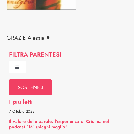
GRAZIE Alessia ♥
FILTRA PARENTESI
Toggle
Navigation
Chi Siamo
SOSTIENICI
I più letti
Comitato Scientifico
7 Ottobre 2025
Il valore delle parole: l’esperienza di Cristina nel
Professionisti
podcast “Mi spieghi meglio”