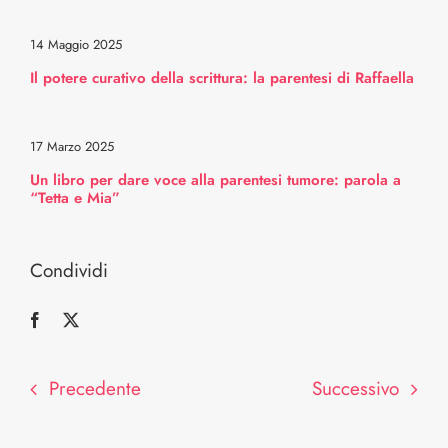
Intorno a te
14 Maggio 2025
Il potere curativo della scrittura: la parentesi di Raffaella
La mia parentesi tumore
17 Marzo 2025
Selezionati per te
Un libro per dare voce alla parentesi tumore: parola a
“Tetta e Mia”
Trasparenza
Condividi
Sostenitori
Contattaci
Precedente
Successivo