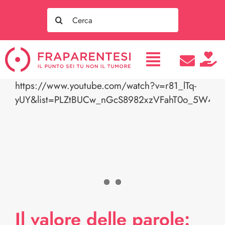
Salta
Search
al
for:
contenuto
https://www.youtube.com/watch?v=r81_lTq-
yUY&list=PLZtBUCw_nGcS8982xzVFahT0o_5W4in
Il valore delle parole: