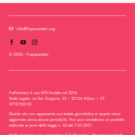
info@fraparentesi.org
© 2026 - Fraparentesi
FraParentesi è una APS fondata nel 2016.
Sede Legale: via San Gregorio, 53 – 20124 Milano – CF
97757320151
Questo sito non rappresenta una testata giornalistica in quanto viene
aggiornato senza alcuna periodicità. Non può considerarsi un prodotto
editoriale ai sensi della legge n. 62 del 7.03.2001.
Molte immagini sono proprietarie di FraParentesi, altre provenienti da