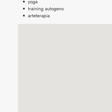
yoga
training autogeno
arteterapia