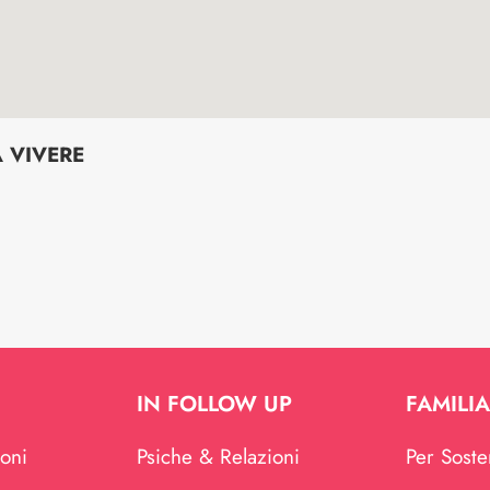
 VIVERE
IN FOLLOW UP
FAMILIA
ioni
Psiche & Relazioni
Per Soste