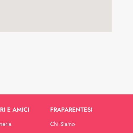
RI E AMICI
FRAPARENTESI
nerla
Chi Siamo