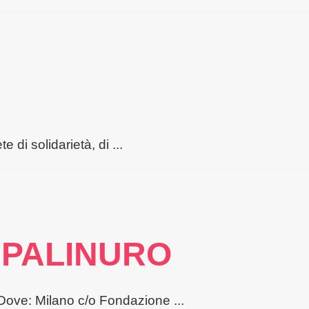
OLESCENTI
NCRO,
VORNO
di solidarietà, di ...
T
TERA
 PALINURO
 Dove: Milano c/o Fondazione ...