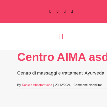
Salta
al
contenuto
Centro AIMA as
Centro di massaggi e trattamenti Ayurveda.
su
By
Daniela Abbatantuono
|
29/12/2024
|
Commenti disabilitati
Cen
AI
as