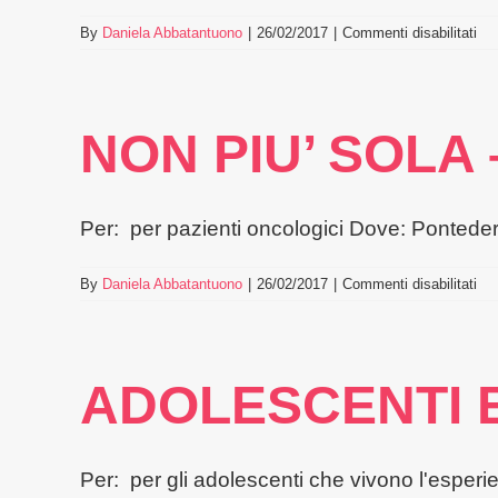
su
By
Daniela Abbatantuono
|
26/02/2017
|
Commenti disabilitati
AS
ON
SA
BA
NON PIU’ SOLA
–
VI
Per: per pazienti oncologici Dove: Pontedera 
su
By
Daniela Abbatantuono
|
26/02/2017
|
Commenti disabilitati
NO
PIU
SO
–
ADOLESCENTI 
PO
(PI
Per: per gli adolescenti che vivono l'esperi