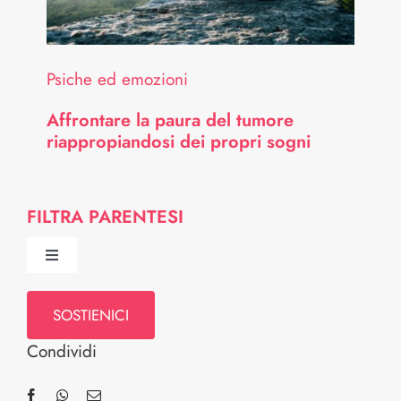
Psiche ed emozioni
Affrontare la paura del tumore
riappropiandosi dei propri sogni
FILTRA PARENTESI
Toggle
Navigation
Chi Siamo
SOSTIENICI
Condividi
Comitato Scientifico