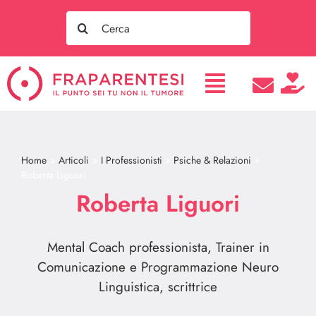
Salta
Search
al
for:
contenuto
Home
Articoli
I Professionisti
Psiche & Relazioni
Roberta Liguori
Roberta Liguori
Mental Coach professionista, Trainer in
Comunicazione e Programmazione Neuro
Linguistica, scrittrice