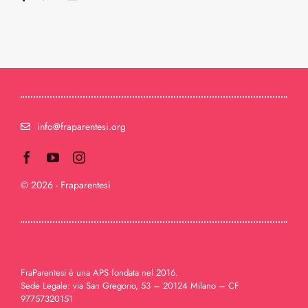
Professionisti
Intorno a te
La mia parentesi tumore
info@fraparentesi.org
Selezionati per te
© 2026 - Fraparentesi
Trasparenza
Sostenitori
FraParentesi è una APS fondata nel 2016.
Contattaci
Sede Legale: via San Gregorio, 53 – 20124 Milano – CF
97757320151