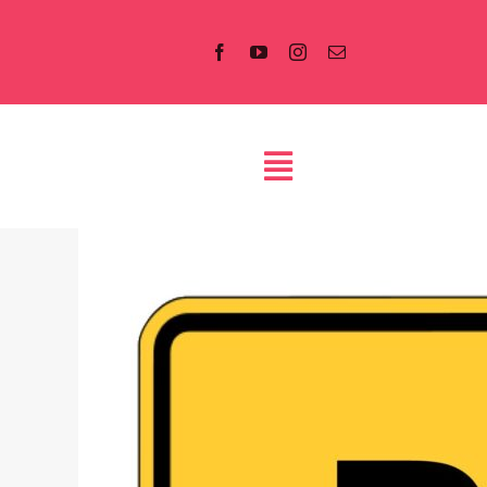
Salta
al
contenuto