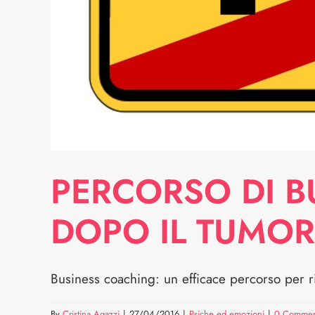
PERCORSO DI B
DOPO IL TUMOR
Business coaching: un efficace percorso per ri
By
Cristina Agazzi
|
27/04/2016
|
Psiche ed emozioni
|
0 Commen